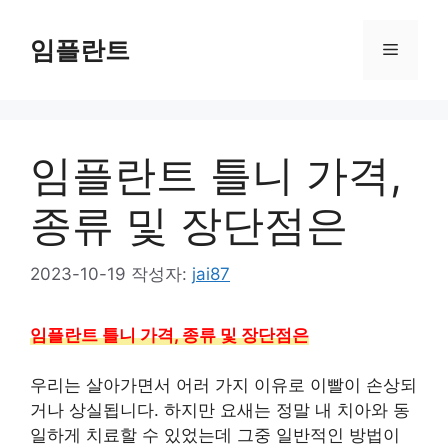
컨
텐
임플란트
메
츠
로
뉴
건
너
임플란트 틀니 가격,
뛰
기
종류 및 장단점은
2023-10-19
작성자:
jai87
임플란트 틀니 가격, 종류 및 장단점은
우리는 살아가면서 어러 가지 이유로 이빨이 손상되
거나 상실됩니다. 하지만 요새는 정말 내 치아와 동
일하게 치료할 수 있었는데 그중 일반적인 방법이