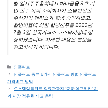
병 임시주주총회에서 하나금융 9호 기
업 인수 목적 주식회사가 소멸법인인
주식기업 덴티스와 합병 승인하였고,
합병비율에 의한 합병신주를 2020년
7월 3일 한국거래소 코스닥시장에 상
장하였습니다. 자세한 내용은 본문을
참고하시기 바랍니다.
카
임플란트
테
임플란트 종류 6가지 임플란트 방법 임플란트
고
가격비교 방법
리
오스템임플란트 의료관광지 ‘중동∙아프리카’ 치
과 시장 점유율 제고 총력