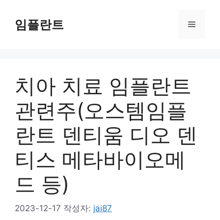
컨
텐
임플란트
메
츠
로
뉴
건
너
치아 치료 임플란트
뛰
기
관련주(오스템임플
란트 덴티움 디오 덴
티스 메타바이오메
드 등)
2023-12-17
작성자:
jai87