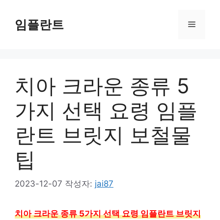
컨
텐
임플란트
메
츠
로
뉴
건
너
치아 크라운 종류 5
뛰
기
가지 선택 요령 임플
란트 브릿지 보철물
팁
2023-12-07
작성자:
jai87
치아 크라운 종류 5가지 선택 요령 임플란트 브릿지