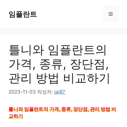
컨
텐
임플란트
메
츠
로
뉴
건
너
틀니와 임플란트의
뛰
기
가격, 종류, 장단점,
관리 방법 비교하기
2023-11-03
작성자:
jai87
틀니와 임플란트의 가격, 종류, 장단점, 관리 방법 비
교하기