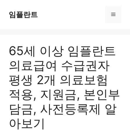
컨
텐
임플란트
메
츠
로
뉴
건
너
65세 이상 임플란트
뛰
기
의료급여 수급권자
평생 2개 의료보험
적용, 지원금, 본인부
담금, 사전등록제 알
아보기